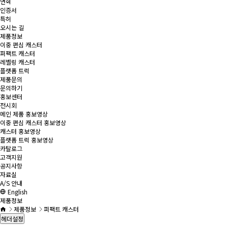
연혁
인증서
특허
오시는 길
제품정보
이중 편심 캐스터
퍼팩트 캐스터
레벨링 캐스터
플랫폼 트럭
제품문의
문의하기
홍보센터
전시회
메인 제품 홍보영상
이중 편심 캐스터 홍보영상
캐스터 홍보영상
플랫폼 트럭 홍보영상
카탈로그
고객지원
공지사항
자료실
A/S 안내
English
제품정보
제품정보
퍼팩트 캐스터
헤더설정