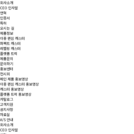
회사소개
CEO 인사말
연혁
인증서
특허
오시는 길
제품정보
이중 편심 캐스터
퍼팩트 캐스터
레벨링 캐스터
플랫폼 트럭
제품문의
문의하기
홍보센터
전시회
메인 제품 홍보영상
이중 편심 캐스터 홍보영상
캐스터 홍보영상
플랫폼 트럭 홍보영상
카탈로그
고객지원
공지사항
자료실
A/S 안내
회사소개
CEO 인사말