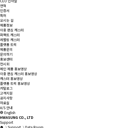
CEO 인사말
연혁
인증서
특허
오시는 길
제품정보
이중 편심 캐스터
퍼팩트 캐스터
레벨링 캐스터
플랫폼 트럭
제품문의
문의하기
홍보센터
전시회
메인 제품 홍보영상
이중 편심 캐스터 홍보영상
캐스터 홍보영상
플랫폼 트럭 홍보영상
카탈로그
고객지원
공지사항
자료실
A/S 안내
English
HWASUNG CO., LTD
Support
Support
Data Room