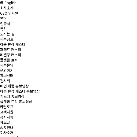
English
회사소개
CEO 인사말
연혁
인증서
특허
오시는 길
제품정보
이중 편심 캐스터
퍼팩트 캐스터
레벨링 캐스터
플랫폼 트럭
제품문의
문의하기
홍보센터
전시회
메인 제품 홍보영상
이중 편심 캐스터 홍보영상
캐스터 홍보영상
플랫폼 트럭 홍보영상
카탈로그
고객지원
공지사항
자료실
A/S 안내
회사소개