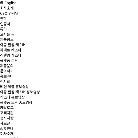
English
회사소개
CEO 인사말
연혁
인증서
특허
오시는 길
제품정보
이중 편심 캐스터
퍼팩트 캐스터
레벨링 캐스터
플랫폼 트럭
제품문의
문의하기
홍보센터
전시회
메인 제품 홍보영상
이중 편심 캐스터 홍보영상
캐스터 홍보영상
플랫폼 트럭 홍보영상
카탈로그
고객지원
공지사항
자료실
A/S 안내
회사소개