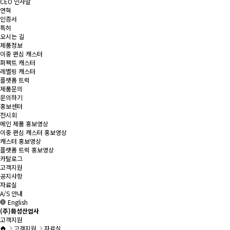
CEO 인사말
연혁
인증서
특허
오시는 길
제품정보
이중 편심 캐스터
퍼팩트 캐스터
레벨링 캐스터
플랫폼 트럭
제품문의
문의하기
홍보센터
전시회
메인 제품 홍보영상
이중 편심 캐스터 홍보영상
캐스터 홍보영상
플랫폼 트럭 홍보영상
카탈로그
고객지원
공지사항
자료실
A/S 안내
English
(주)화성산업사
고객지원
고객지원
자료실