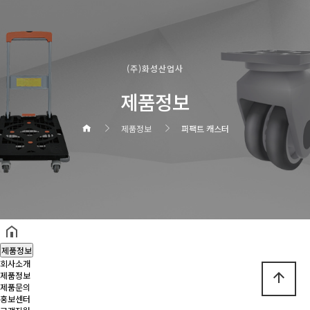
(주)화성산업사
제품정보
제품정보
퍼팩트 캐스터
헤더설정
제품정보
회사소개
arrow_upward
제품정보
제품문의
홍보센터