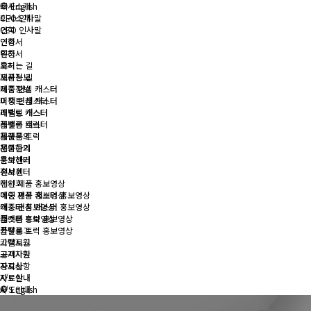
회사소개
English
회사소개
CEO 인사말
CEO 인사말
연혁
연혁
인증서
인증서
특허
특허
오시는 길
오시는 길
제품정보
제품정보
이중 편심 캐스터
이중 편심 캐스터
퍼팩트 캐스터
퍼팩트 캐스터
레벨링 캐스터
레벨링 캐스터
플랫폼 트럭
플랫폼 트럭
제품문의
제품문의
문의하기
문의하기
홍보센터
홍보센터
전시회
전시회
메인 제품 홍보영상
메인 제품 홍보영상
이중 편심 캐스터 홍보영상
이중 편심 캐스터 홍보영상
캐스터 홍보영상
캐스터 홍보영상
플랫폼 트럭 홍보영상
플랫폼 트럭 홍보영상
카탈로그
카탈로그
고객지원
고객지원
공지사항
공지사항
자료실
자료실
A/S 안내
A/S 안내
English