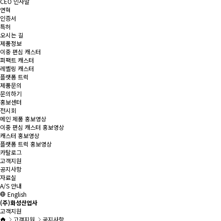
CEO 인사말
연혁
인증서
특허
오시는 길
제품정보
이중 편심 캐스터
퍼팩트 캐스터
레벨링 캐스터
플랫폼 트럭
제품문의
문의하기
홍보센터
전시회
메인 제품 홍보영상
이중 편심 캐스터 홍보영상
캐스터 홍보영상
플랫폼 트럭 홍보영상
카탈로그
고객지원
공지사항
자료실
A/S 안내
English
(주)화성산업사
고객지원
고객지원
공지사항