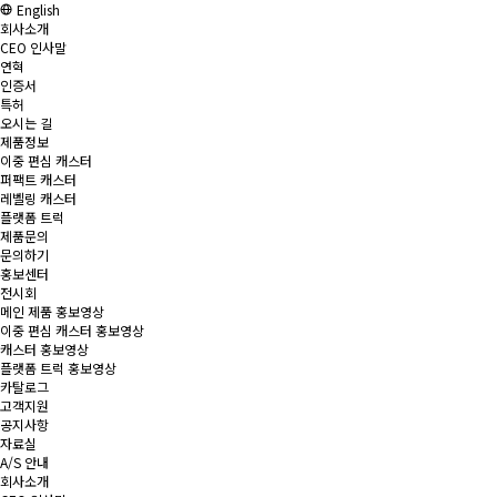
English
회사소개
CEO 인사말
연혁
인증서
특허
오시는 길
제품정보
이중 편심 캐스터
퍼팩트 캐스터
레벨링 캐스터
플랫폼 트럭
제품문의
문의하기
홍보센터
전시회
메인 제품 홍보영상
이중 편심 캐스터 홍보영상
캐스터 홍보영상
플랫폼 트럭 홍보영상
카탈로그
고객지원
공지사항
자료실
A/S 안내
회사소개