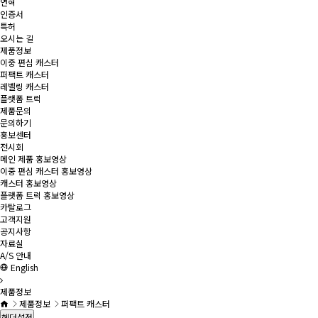
연혁
인증서
특허
오시는 길
제품정보
이중 편심 캐스터
퍼팩트 캐스터
레벨링 캐스터
플랫폼 트럭
제품문의
문의하기
홍보센터
전시회
메인 제품 홍보영상
이중 편심 캐스터 홍보영상
캐스터 홍보영상
플랫폼 트럭 홍보영상
카탈로그
고객지원
공지사항
자료실
A/S 안내
English
제품정보
제품정보
퍼팩트 캐스터
헤더설정