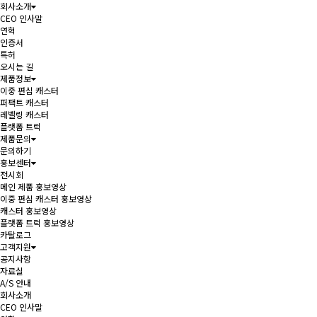
회사소개
CEO 인사말
연혁
인증서
특허
오시는 길
제품정보
이중 편심 캐스터
퍼팩트 캐스터
레벨링 캐스터
플랫폼 트럭
제품문의
문의하기
홍보센터
전시회
메인 제품 홍보영상
이중 편심 캐스터 홍보영상
캐스터 홍보영상
플랫폼 트럭 홍보영상
카탈로그
고객지원
공지사항
자료실
A/S 안내
회사소개
CEO 인사말