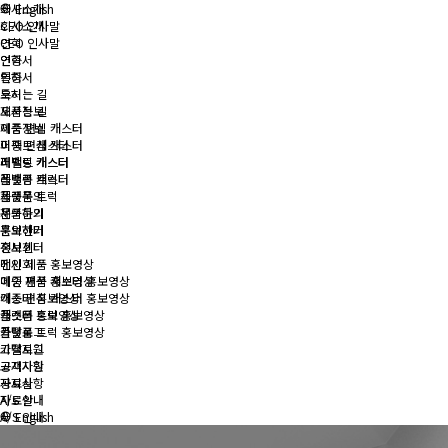
회사소개
English
회사소개
CEO 인사말
CEO 인사말
연혁
연혁
인증서
인증서
특허
특허
오시는 길
오시는 길
제품정보
제품정보
이중 편심 캐스터
이중 편심 캐스터
퍼팩트 캐스터
퍼팩트 캐스터
레벨링 캐스터
레벨링 캐스터
플랫폼 트럭
플랫폼 트럭
제품문의
제품문의
문의하기
문의하기
홍보센터
홍보센터
전시회
전시회
메인 제품 홍보영상
메인 제품 홍보영상
이중 편심 캐스터 홍보영상
이중 편심 캐스터 홍보영상
캐스터 홍보영상
캐스터 홍보영상
플랫폼 트럭 홍보영상
플랫폼 트럭 홍보영상
카탈로그
카탈로그
고객지원
고객지원
공지사항
공지사항
자료실
자료실
A/S 안내
A/S 안내
English