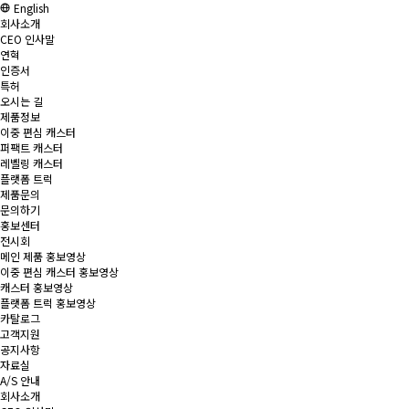
English
회사소개
CEO 인사말
연혁
인증서
특허
오시는 길
제품정보
이중 편심 캐스터
퍼팩트 캐스터
레벨링 캐스터
플랫폼 트럭
제품문의
문의하기
홍보센터
전시회
메인 제품 홍보영상
이중 편심 캐스터 홍보영상
캐스터 홍보영상
플랫폼 트럭 홍보영상
카탈로그
고객지원
공지사항
자료실
A/S 안내
회사소개