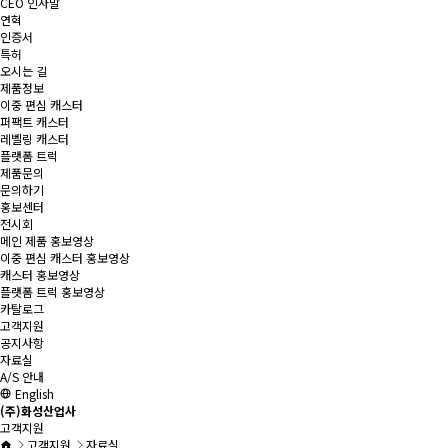
CEO 인사말
연혁
인증서
특허
오시는 길
제품정보
이중 편심 캐스터
퍼팩트 캐스터
레벨링 캐스터
플랫폼 트럭
제품문의
문의하기
홍보센터
전시회
메인 제품 홍보영상
이중 편심 캐스터 홍보영상
캐스터 홍보영상
플랫폼 트럭 홍보영상
카탈로그
고객지원
공지사항
자료실
A/S 안내
English
(주)화성산업사
고객지원
고객지원
자료실