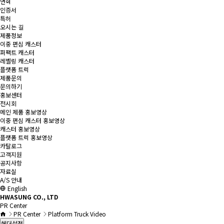
연혁
인증서
특허
오시는 길
제품정보
이중 편심 캐스터
퍼팩트 캐스터
레벨링 캐스터
플랫폼 트럭
제품문의
문의하기
홍보센터
전시회
메인 제품 홍보영상
이중 편심 캐스터 홍보영상
캐스터 홍보영상
플랫폼 트럭 홍보영상
카탈로그
고객지원
공지사항
자료실
A/S 안내
English
HWASUNG CO., LTD
PR Center
PR Center
Platform Truck Video
헤더설정