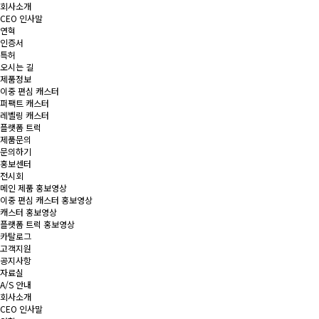
회사소개
CEO 인사말
연혁
인증서
특허
오시는 길
제품정보
이중 편심 캐스터
퍼팩트 캐스터
레벨링 캐스터
플랫폼 트럭
제품문의
문의하기
홍보센터
전시회
메인 제품 홍보영상
이중 편심 캐스터 홍보영상
캐스터 홍보영상
플랫폼 트럭 홍보영상
카탈로그
고객지원
공지사항
자료실
A/S 안내
회사소개
CEO 인사말