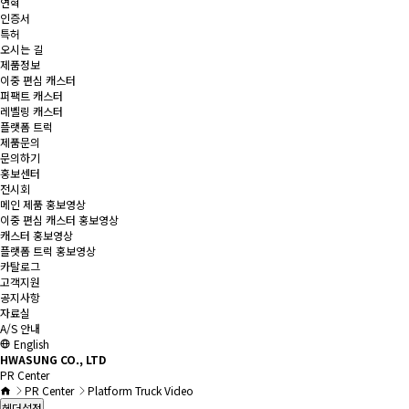
연혁
인증서
특허
오시는 길
제품정보
이중 편심 캐스터
퍼팩트 캐스터
레벨링 캐스터
플랫폼 트럭
제품문의
문의하기
홍보센터
전시회
메인 제품 홍보영상
이중 편심 캐스터 홍보영상
캐스터 홍보영상
플랫폼 트럭 홍보영상
카탈로그
고객지원
공지사항
자료실
A/S 안내
English
HWASUNG CO., LTD
PR Center
PR Center
Platform Truck Video
헤더설정