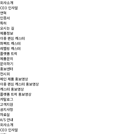
회사소개
CEO 인사말
연혁
인증서
특허
오시는 길
제품정보
이중 편심 캐스터
퍼팩트 캐스터
레벨링 캐스터
플랫폼 트럭
제품문의
문의하기
홍보센터
전시회
메인 제품 홍보영상
이중 편심 캐스터 홍보영상
캐스터 홍보영상
플랫폼 트럭 홍보영상
카탈로그
고객지원
공지사항
자료실
A/S 안내
회사소개
CEO 인사말