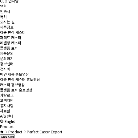
CEO 인사말
연혁
인증서
특허
오시는 길
제품정보
이중 편심 캐스터
퍼팩트 캐스터
레벨링 캐스터
플랫폼 트럭
제품문의
문의하기
홍보센터
전시회
메인 제품 홍보영상
이중 편심 캐스터 홍보영상
캐스터 홍보영상
플랫폼 트럭 홍보영상
카탈로그
고객지원
공지사항
자료실
A/S 안내
English
Product
Product
Perfect Caster Export
헤더설정