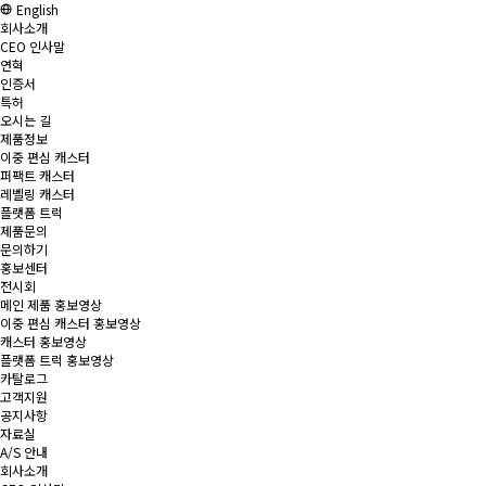
English
회사소개
CEO 인사말
연혁
인증서
특허
오시는 길
제품정보
이중 편심 캐스터
퍼팩트 캐스터
레벨링 캐스터
플랫폼 트럭
제품문의
문의하기
홍보센터
전시회
메인 제품 홍보영상
이중 편심 캐스터 홍보영상
캐스터 홍보영상
플랫폼 트럭 홍보영상
카탈로그
고객지원
공지사항
자료실
A/S 안내
회사소개